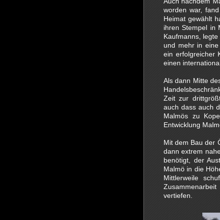
Auch nachdem Mal
worden war, fand
Heimat gewählt h
ihren Stempel in 
Kaufmanns, legte
und mehr in eine
ein erfolgreiche
einen internation
Als dann Mitte d
Handelsbeschränk
Zeit zur drittgr
auch dass auch d
Malmös zu Kopen
Entwicklung Malmö
Mit dem Bau der 
dann extrem nahe
benötigt, der Aus
Malmö in die Höh
Mittlerweile sc
Zusammenarbeit
vertiefen.