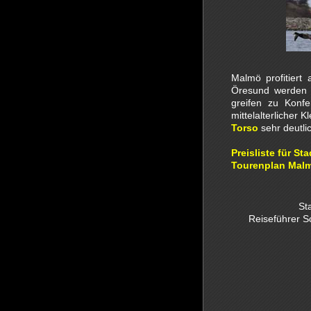
Malmö profitier
Öresund werden 
greifen zu Konf
mittelalterlicher 
Torso
sehr deutlic
Preisliste für S
Tourenplan Malm
St
Reiseführer