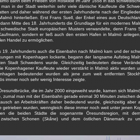
mö dann beim Frieden von Roskilde im Jahr 1658 in das schwedische 
 man in der Stadt weiterhin sehr viele dänische Kaufleute die Schwe
atten und daher während der ersten Jahrhunderte nach der Einglieder
Malmö hinterließen. Erst Frans Suell, der Enkel eines aus Deutschl
 dann Mitte des 18. Jahrhunderts die Grundlage für ein modernes Mal
 schwedische Stadt europäischen Musters verwandelte, denn Frans Su
r Kaufmann, sondern er ließ auch den ersten Hafen in Malmö anlegen
alen Handel zu ermöglichen.
es 19. Jahrhunderts auch die Eisenbahn nach Malmö kam und der schw
ungen mit Kopenhagen lockerte, begann der langsame Aufstieg Malm
ößten Stadt Schwedens wurde. Gleichzeitig bedeuteten diese Verände
ie Kopenhagener Kaufleute wieder verstärkt in Malmö aktiv wurden u
hagen bedeutender wurden als jene zum weit entfernten Stock
s immer noch sehr wenig Interesse zeigte.
Öresundbrücke, die im Jahr 2000 eingeweiht wurde, kamen sich Mal
, zumal man mit der Eisenbahn gerade einmal 30 Minuten zwischen d
tausch an Arbeitskräften daher bedeutend wurde, gleichzeitig aber 
e getrieben wurden, wenngleich diese immer noch weit unter jenen Ko
hufen die beiden Städte die sogenannte Öresundsregion, mit de
 zwischen Schonen (
Skåne
) und dem östlichen Dänemark zu un