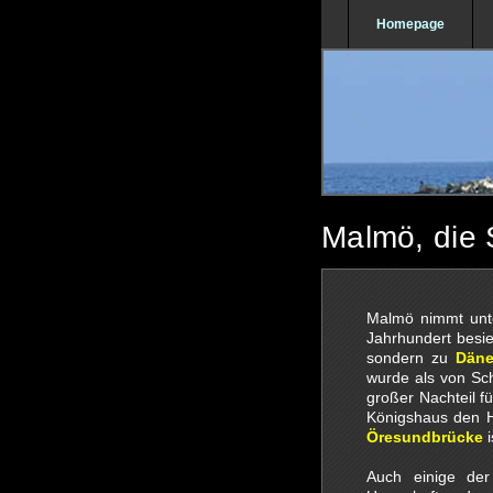
Homepage
Malmö, die
Malmö nimmt unte
Jahrhundert besie
sondern zu
Dän
wurde als von Sc
großer Nachteil 
Königshaus den H
Öresundbrücke
i
Auch einige de