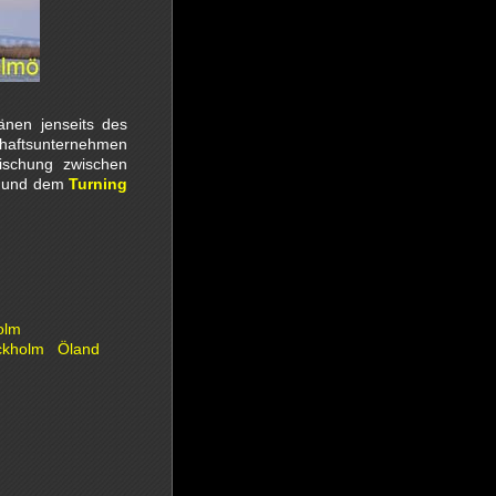
nen jenseits des
haftsunternehmen
ischung zwischen
ln und dem
Turning
olm
ckholm
Öland