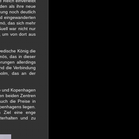
Reich einverleibt
den als ihre neue
ung noch deutlich
and eingewanderten
mö, das sich mehr
ell war nicht nur
, um von dort aus
edische König die
ös, das in dieser
rungen allerdings
nd die Verbindung
holm, das an der
mö und Kopenhagen
en beiden Zentren
auch die Preise in
penhagens liegen.
m Ziel eine enge
terhalten und zu