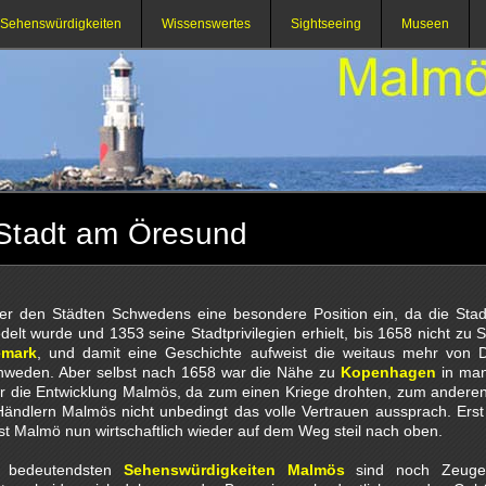
Sehenswürdigkeiten
Wissenswertes
Sightseeing
Museen
 Stadt am Öresund
r den Städten Schwedens eine besondere Position ein, da die Stad
delt wurde und 1353 seine Stadtprivilegien erhielt, bis 1658 nicht zu
emark
, und damit eine Geschichte aufweist die weitaus mehr von
hweden. Aber selbst nach 1658 war die Nähe zu
Kopenhagen
in man
für die Entwicklung Malmös, da zum einen Kriege drohten, zum andere
ändlern Malmös nicht unbedingt das volle Vertrauen aussprach. Erst
st Malmö nun wirtschaftlich wieder auf dem Weg steil nach oben.
r bedeutendsten
Sehenswürdigkeiten Malmös
sind noch Zeuge