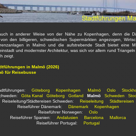
t auch in anderer Weise von der Nähe zu Kopenhagen, denn die Dä
von den billigeren, schwedischen Supermärkten angezogen, Wirtsc
erenzanlagen in Malmö und die aufstrebende Stadt bietet eine M
Kleinstadt und modernster Architektur, was sich vor allem rund Triange
h zeigt.
tadtführungen in Malmö (2026)
ö für Reisebusse
adtführungen:
Göteborg
Kopenhagen
Malmö
Oslo
Stockh
 Schweden:
Göta Kanal
Göteborg
Gotland
Malmö
Schweden
Sto
Reiseleitung/Städtereisen Schweden:
Reiseleitung
Städtereisen
Reiseführer Dänemark:
Dänemark
Kopenhagen
Reiseführer Norwegen:
Oslo
Reiseführer Spanien:
Andalusien
Barcelona
Mallorca
Reiseführer Portugal:
Portugal