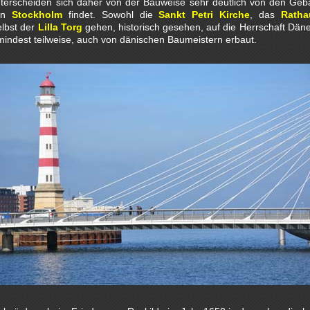
nterscheiden sich daher von der Bauweise sehr deutlich von den Geb
in
Stockholm
findet. Sowohl die
Sankt Petri Kirche
, das
Ratha
lbst der
Lilla Torg
gehen, historisch gesehen, auf die Herrschaft Dä
indest teilweise, auch von dänischen Baumeistern erbaut.