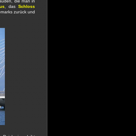
äuden, die man in
us
, das
Schloss
nemarks zurück und