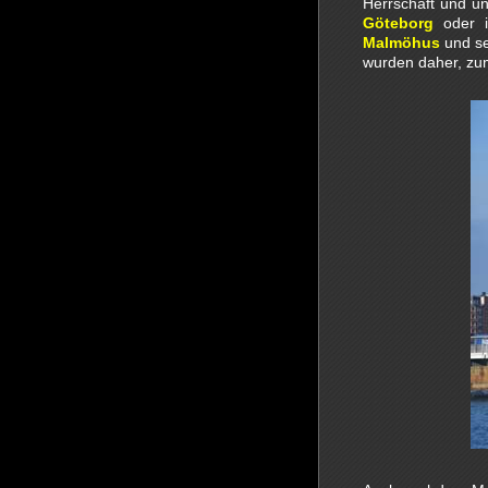
Herrschaft und u
Göteborg
oder 
Malmöhus
und se
wurden daher, zum